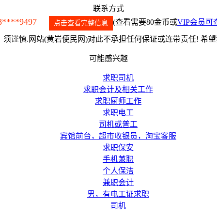
联系方式
8****9497
(查看需要80金币或
VIP会员可
点击查看完整信息
须谨慎.网站(黄岩便民网)对此不承担任何保证或连带责任! 希
可能感兴趣
求职司机
求职会计及相关工作
求职厨师工作
求职电工
司机或普工
宾馆前台，超市收银员，淘宝客服
求职保安
手机兼职
个人保洁
兼职会计
男，有电工证求职
司机