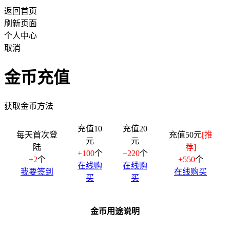
返回首页
刷新页面
个人中心
取消
金币充值
获取金币方法
充值10
充值20
每天首次登
充值50元
[推
元
元
陆
荐]
+100
个
+220
个
+2
个
+550
个
在线购
在线购
我要签到
在线购买
买
买
金币用途说明